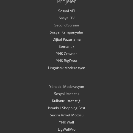
Projeler
Sosyal API
Sosyal TV
Second Screen
Sosyal Kampanyalar
Dijital Pazarlama
Semantik
YNK Crawler
YNK BigData
Linguistik Moderasyon
Yönetici Moderasyon
Sosyal İstatistik
Kullanıcı İstatistiği
İstanbul Shopping Fest
Seçim Anket Motoru
YNK Wall
LigWallPro