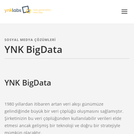
Projeler
SOSYAL MEDYA ÇÖZÜMLERİ
YNK BigData
Çözümler
Servisler
White Papers
YNK BigData
Hakkımızda
1980 yıllardan itibaren artan veri akışı günümüze
gelindiğinde büyük bir veri çöplüğü oluşmasını sağlamıştır.
Şirketinizin bu veri çöplüğünden kullanılabilir verileri elde
etmesi ancak gelişmiş bir teknoloji ve doğru bir stratejiyle
mümkün olacaktır.