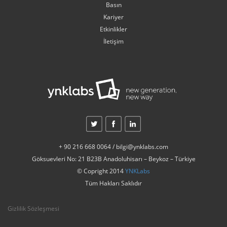
Basın
Kariyer
Etkinlikler
İletişim
+ 90 216 668 0064 / bilgi@ynklabs.com
Göksuevleri No: 21 B23B Anadoluhisarı – Beykoz – Türkiye
© Copright 2014
YNKLabs
Tüm Hakları Saklıdır
Gizlilik Sözleşmesi