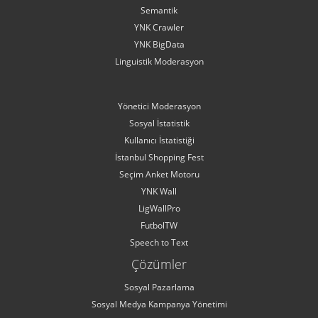
Semantik
YNK Crawler
YNK BigData
Linguistik Moderasyon
Yönetici Moderasyon
Sosyal İstatistik
Kullanıcı İstatistiği
İstanbul Shopping Fest
Seçim Anket Motoru
YNK Wall
LigWallPro
FutbolTW
Speech to Text
Çözümler
Sosyal Pazarlama
Sosyal Medya Kampanya Yönetimi