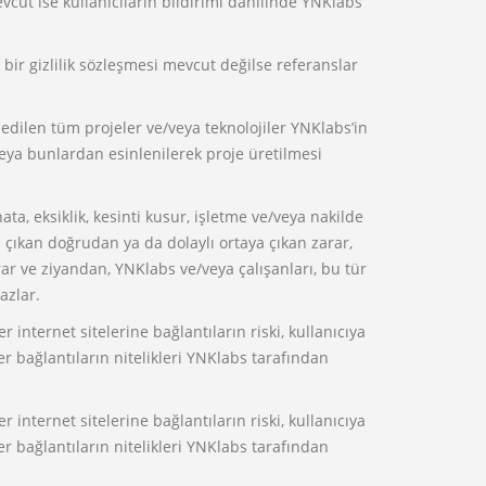
vcut ise kullanıcıların bildirimi dahilinde YNKlabs
bir gizlilik sözleşmesi mevcut değilse referanslar
dilen tüm projeler ve/veya teknolojiler YNKlabs’in
 veya bunlardan esinlenilerek proje üretilmesi
ta, eksiklik, kesinti kusur, işletme ve/veya nakilde
 çıkan doğrudan ya da dolaylı ortaya çıkan zarar,
ar ve ziyandan, YNKlabs ve/veya çalışanları, bu tür
azlar.
 internet sitelerine bağlantıların riski, kullanıcıya
ğer bağlantıların nitelikleri YNKlabs tarafından
 internet sitelerine bağlantıların riski, kullanıcıya
ğer bağlantıların nitelikleri YNKlabs tarafından