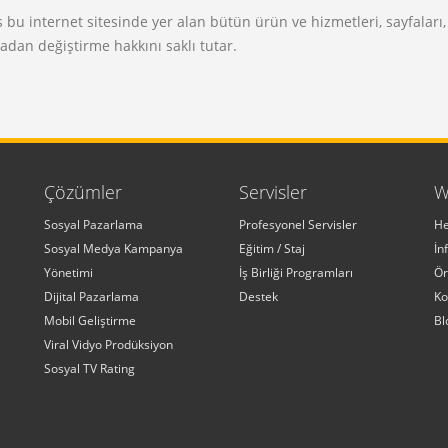
bu internet sitesinde yer alan bütün ürün ve hizmetleri, sayfaları, 
dan değiştirme hakkını saklı tutar.
Çözümler
Servisler
W
Sosyal Pazarlama
Profesyonel Servisler
He
Sosyal Medya Kampanya
Eğitim / Staj
İn
Yönetimi
İş Birliği Programları
Ör
Dijital Pazarlama
Destek
Ko
Mobil Geliştirme
Bl
Viral Vidyo Prodüksiyon
Sosyal TV Rating