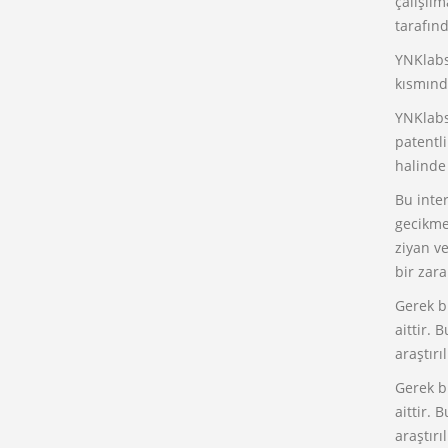
çalışılm
tarafınd
YNKlabs,
kısmında
YNKlabs
patentli
halinde
Bu inter
gecikme,
ziyan ve
bir zara
Gerek bu
aittir. 
araştır
Gerek bu
aittir. 
araştır