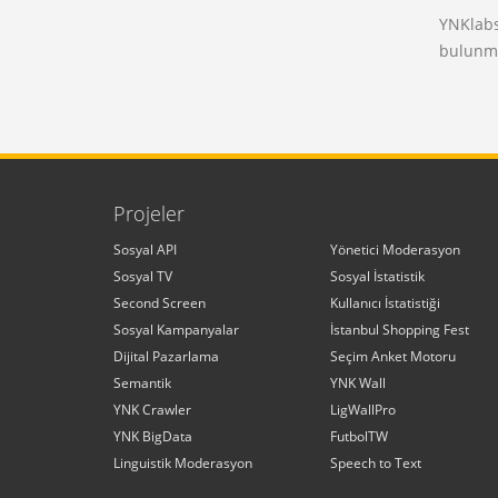
YNKlabs 
bulunma
Projeler
Sosyal API
Yönetici Moderasyon
Sosyal TV
Sosyal İstatistik
Second Screen
Kullanıcı İstatistiği
Sosyal Kampanyalar
İstanbul Shopping Fest
Dijital Pazarlama
Seçim Anket Motoru
Semantik
YNK Wall
YNK Crawler
LigWallPro
YNK BigData
FutbolTW
Linguistik Moderasyon
Speech to Text