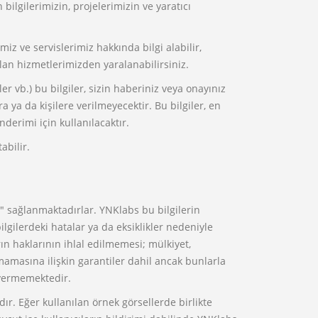
 bilgilerimizin, projelerimizin ve yaratıcı
miz ve servislerimiz hakkında bilgi alabilir,
olan hizmetlerimizden yaralanabilirsiniz.
ler vb.) bu bilgiler, sizin haberiniz veya onayınız
ya da kişilere verilmeyecektir. Bu bilgiler, en
derimi için kullanılacaktır.
bilir.
e" sağlanmaktadırlar. YNKlabs bu bilgilerin
bilgilerdeki hatalar ya da eksiklikler nedeniyle
ın haklarının ihlal edilmemesi; mülkiyet,
nmamasına ilişkin garantiler dahil ancak bunlarla
 vermemektedir.
r. Eğer kullanılan örnek görsellerde birlikte