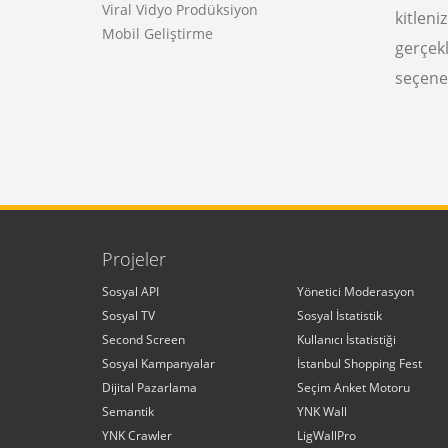
Viral Vidyo Prodüksiyon
kitleni
Mobil Geliştirme
gerçek
seçene
Projeler
Sosyal API
Yönetici Moderasyon
Sosyal TV
Sosyal İstatistik
Second Screen
Kullanıcı İstatistiği
Sosyal Kampanyalar
İstanbul Shopping Fest
Dijital Pazarlama
Seçim Anket Motoru
Semantik
YNK Wall
YNK Crawler
LigWallPro