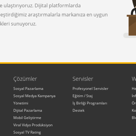
ze ulaştırıyoruz. Dijital platformlarda
leştirdiğimiz araştırmalarla markanıza en uygun
kleri sunuyoruz.
Çözümler
Servisler
W
Sosyal Pazarlama
Profesyonel Servisler
He
Sosyal Medya Kampanya
Eğitim / Staj
İn
Yönetimi
İş Birliği Programları
Ör
Dijital Pazarlama
Destek
Ko
Mobil Geliştirme
Bl
Viral Vidyo Prodüksiyon
Sosyal TV Rating